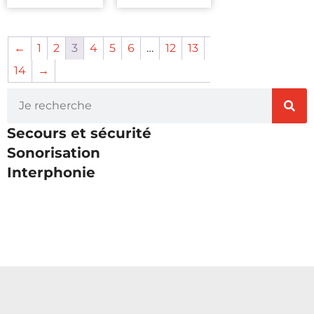
←
1
2
3
4
5
6
…
12
13
14
→
Secours et sécurité
Sonorisation
Interphonie