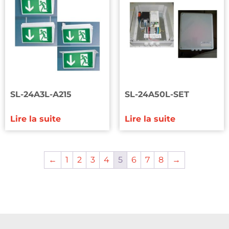
SL-24A3L-A215
SL-24A50L-SET
Lire la suite
Lire la suite
←
1
2
3
4
5
6
7
8
→