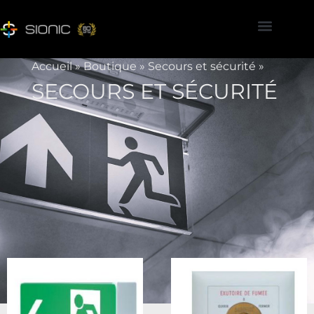
Accueil
»
Boutique
»
Secours et sécurité
»
SECOURS ET SÉCURITÉ