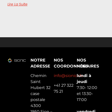
Lire La Suite
NOTRE
NOS
NOS
ADRESSE
COORDONNÉES
HORAIRES
Chemin
info@sionic.ch
lundi à
Saint
jeudi
+41 27 322
Hubert 32
7:30- 12:00
75 21
case
et 13:30-
postale
17:00
4300
1950 Sion –
vendredi