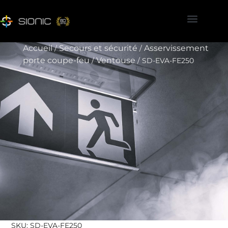
Accueil
Secours et sécurité
Asservissement
/
/
porte coupe-feu
Ventouse
/
/ SD-EVA-FE250
SKU: SD-EVA-FE250